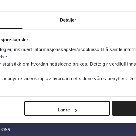
g oppdatert:
20.04.2005
zofreni og psykose
Detaljer
kose, Elektrokonvulsiv terapi, Schizofreni og psykose
type:
Oppsummert forskning
asjonskapsler
ochrane Library
logier, inkludert informasjonskapsler/«cookies» til å samle info
elsk
lse.
tatistikk om hvordan nettsidene brukes. Dette gir verdifull inns
anonyme videoklipp av hvordan nettsidene våres benyttes. Dette 
Lagre
oss