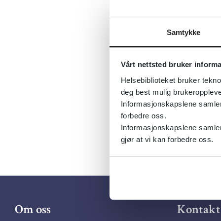
Sist fagli
Tema:
Schi
Samtykke
Emner:
Psy
Dokument
Vårt nettsted bruker inform
Utgiver:
C
Helsebiblioteket bruker tekno
Språk:
Eng
deg best mulig brukeroppleve
Informasjonskapslene samler s
forbedre oss.
Informasjonskapslene samler 
gjør at vi kan forbedre oss.
Om oss
Kontakt 