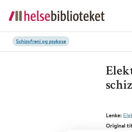
Schizofreni og psykose
Elek
schi
Lenke:
Ele
Original ti