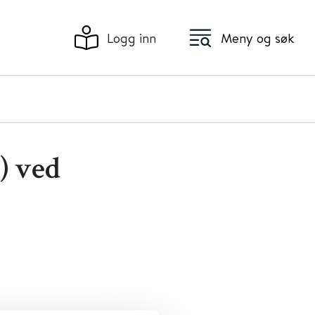
Logg inn
Meny og søk
) ved