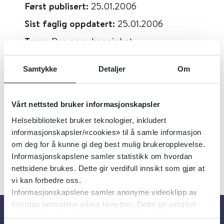
Først publisert:
25.01.2006
Sist faglig oppdatert:
25.01.2006
Tema:
Rus og avhengighet
Emner:
Alkohol, Boligforhold, Narkotika
Samtykke
Detaljer
Om
Dokumenttype:
Oppsummert forskning
Utgiver:
Cochrane Library
Vårt nettsted bruker informasjonskapsler
Språk:
Engelsk
Helsebiblioteket bruker teknologier, inkludert
informasjonskapsler/«cookies» til å samle informasjon
om deg for å kunne gi deg best mulig brukeropplevelse.
Informasjonskapslene samler statistikk om hvordan
nettsidene brukes. Dette gir verdifull innsikt som gjør at
vi kan forbedre oss.
Informasjonskapslene samler anonyme videoklipp av
hvordan nettsidene våres benyttes. Dette gir verdifull
innsikt som gjør at vi kan forbedre oss.