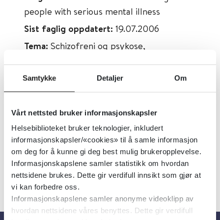
people with serious mental illness
Sist faglig oppdatert:
19.07.2006
Tema:
Schizofreni og psykose,
Akuttpsykiatri
Emner:
Tvang
Samtykke
Detaljer
Om
Dokumenttype:
Oppsummert forskning
Utgiver:
Cochrane Library
Vårt nettsted bruker informasjonskapsler
Språk:
Engelsk
Helsebiblioteket bruker teknologier, inkludert
informasjonskapsler/«cookies» til å samle informasjon
om deg for å kunne gi deg best mulig brukeropplevelse.
Informasjonskapslene samler statistikk om hvordan
nettsidene brukes. Dette gir verdifull innsikt som gjør at
vi kan forbedre oss.
Informasjonskapslene samler anonyme videoklipp av
hvordan nettsidene våres benyttes. Dette gir verdifull