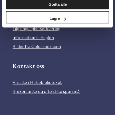
Godta alle
Om Helsebiblioteket
Lagre
Personvern og informasjonskapsler
Tilgjengelighetserklæring
Information in English
Bilder fra Colourbox.com
Kontakt oss
Ansatte i Helsebiblioteket
Brukerstøtte og ofte stilte spørsmål