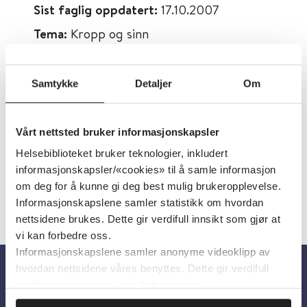
Sist faglig oppdatert:
17.10.2007
Tema:
Kropp og sinn
Emner:
Smerte
Dokumenttype:
Oppsummert forskning
Samtykke
Detaljer
Om
Utgiver:
Cochrane Library
Språk:
Engelsk
Vårt nettsted bruker informasjonskapsler
Helsebiblioteket bruker teknologier, inkludert
informasjonskapsler/«cookies» til å samle informasjon
om deg for å kunne gi deg best mulig brukeropplevelse.
Informasjonskapslene samler statistikk om hvordan
nettsidene brukes. Dette gir verdifull innsikt som gjør at
vi kan forbedre oss.
Informasjonskapslene samler anonyme videoklipp av
hvordan nettsidene våres benyttes. Dette gir verdifull
innsikt som gjør at vi kan forbedre oss.
Om oss