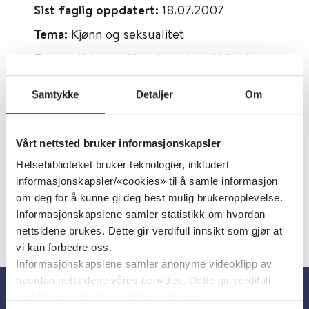
Sist faglig oppdatert:
18.07.2007
Tema:
Kjønn og seksualitet
Emner:
Kvinner, Menstruasjon, Atferd,
Smerte
Samtykke
Detaljer
Om
Dokumenttype:
Oppsummert forskning
Utgiver:
Cochrane Library
Vårt nettsted bruker informasjonskapsler
Språk:
Engelsk
Helsebiblioteket bruker teknologier, inkludert
informasjonskapsler/«cookies» til å samle informasjon
om deg for å kunne gi deg best mulig brukeropplevelse.
Informasjonskapslene samler statistikk om hvordan
nettsidene brukes. Dette gir verdifull innsikt som gjør at
vi kan forbedre oss.
Informasjonskapslene samler anonyme videoklipp av
hvordan nettsidene våres benyttes. Dette gir verdifull
innsikt som gjør at vi kan forbedre oss.