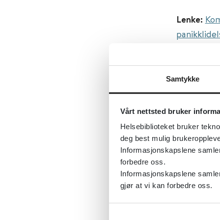
Lenke:
Kom
panikklide
Original ti
agoraphobi
Samtykke
Først publ
Sist fagli
Vårt nettsted bruker inform
Tema:
Ang
Helsebiblioteket bruker tekno
Emner:
Ant
deg best mulig brukeroppleve
Dokument
Informasjonskapslene samler s
forbedre oss.
Utgiver:
C
Informasjonskapslene samler 
Språk:
Eng
gjør at vi kan forbedre oss.