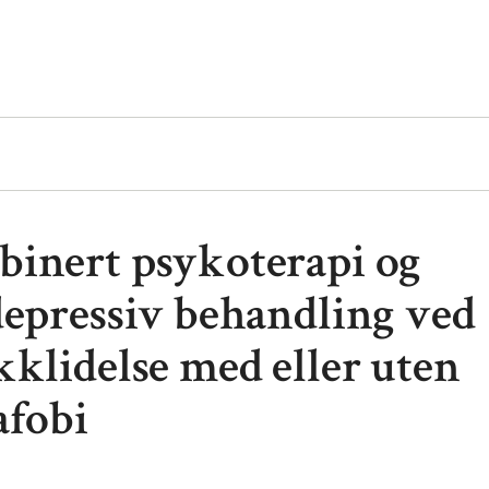
inert psykoterapi og
depressiv behandling ved
kklidelse med eller uten
afobi