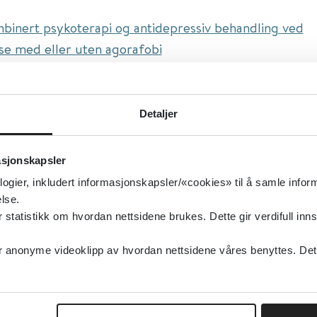
binert psykoterapi og antidepressiv behandling ved
lse med eller uten agorafobi
ttel:
Psychological therapies for panic disorder with or
a in adults: a network meta‐analysis
Detaljer
isert:
13.04.2016
g oppdatert:
13.04.2016
asjonskapsler
st
logier, inkludert informasjonskapsler/«cookies» til å samle info
idepressiva, Panikklidelse, Psykoterapi
lse.
type:
Oppsummert forskning
tatistikk om hvordan nettsidene brukes. Dette gir verdifull inns
ochrane Library
anonyme videoklipp av hvordan nettsidene våres benyttes. Dette 
elsk