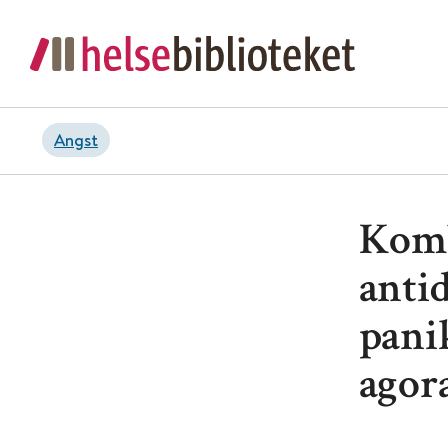
Angst
Komb
anti
pani
agor