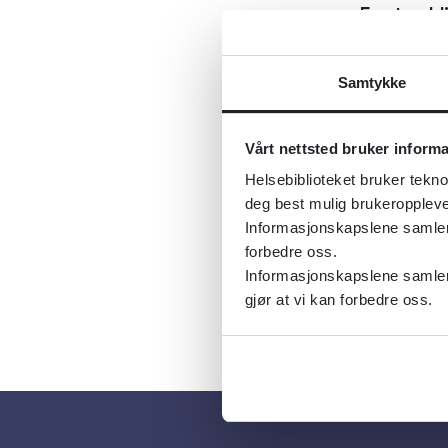
Først publ
Sist fagli
Tema:
Utvi
Samtykke
Emner:
Do
Vårt nettsted bruker inform
Dokument
Helsebiblioteket bruker tekno
Utgiver:
C
deg best mulig brukeroppleve
Språk:
Eng
Informasjonskapslene samler s
forbedre oss.
Informasjonskapslene samler 
gjør at vi kan forbedre oss.