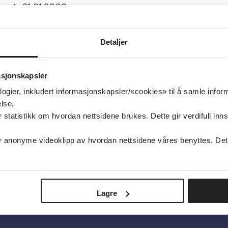
isert:
21.01.2009
g oppdatert:
21.01.2009
klingsforstyrrelser
Detaljer
wns syndrom, Legemidler, Demens
asjonskapsler
type:
Oppsummert forskning
logier, inkludert informasjonskapsler/«cookies» til å samle info
ochrane Library
lse.
elsk
tatistikk om hvordan nettsidene brukes. Dette gir verdifull inns
anonyme videoklipp av hvordan nettsidene våres benyttes. Dette 
Lagre