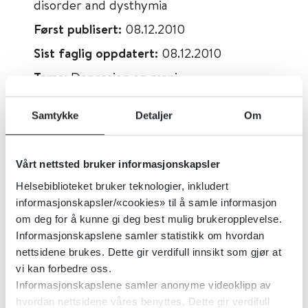
disorder and dysthymia
Først publisert:
08.12.2010
Sist faglig oppdatert:
08.12.2010
Tema:
Depresjon og mani
Emner:
Legemidler, Antipsykotika,
Samtykke
Detaljer
Om
Depresjon og mani
Dokumenttype:
Oppsummert forskning
Vårt nettsted bruker informasjonskapsler
Utgiver:
Cochrane Library
Helsebiblioteket bruker teknologier, inkludert
Språk:
Engelsk
informasjonskapsler/«cookies» til å samle informasjon
om deg for å kunne gi deg best mulig brukeropplevelse.
Informasjonskapslene samler statistikk om hvordan
nettsidene brukes. Dette gir verdifull innsikt som gjør at
vi kan forbedre oss.
Informasjonskapslene samler anonyme videoklipp av
hvordan nettsidene våres benyttes. Dette gir verdifull