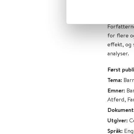
forbedring
som viser 
Forfattern
for flere 
effekt, og
analyser.
Først publ
Tema:
Barn
Emner:
Bar
Atferd, Fam
Dokument
Utgiver:
C
Språk:
Eng