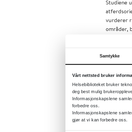
Studiene u
atferdsori
vurderer r
områder, b
man ikke ka
Resultaten
Samtykke
samlede em
foreldre r
Vårt nettsted bruker inform
sensitivite
Helsebiblioteket bruker tekno
reduksjon 
deg best mulig brukeroppleve
kvalitet p
Informasjonskapslene samler s
på hyperak
forbedre oss.
Informasjonskapslene samler 
problemer)
gjør at vi kan forbedre oss.
I tillegg 