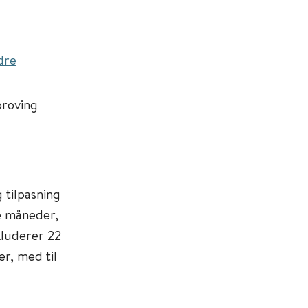
dre
proving
 tilpasning
e måneder,
kluderer 22
r, med til