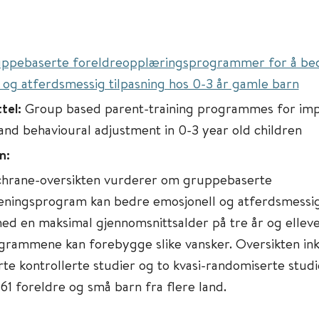
ppebaserte foreldreopplæringsprogrammer for å be
 og atferdsmessig tilpasning hos 0-3 år gamle barn
ttel:
Group based parent-training programmes for im
and behavioural adjustment in 0-3 year old children
n:
hrane-oversikten vurderer om gruppebaserte
eningsprogram kan bedre emosjonell og atferdsmessig
ed en maksimal gjennomsnittsalder på tre år og ellev
rammene kan forebygge slike vansker. Oversikten in
te kontrollerte studier og to kvasi-randomiserte studie
1 foreldre og små barn fra flere land.