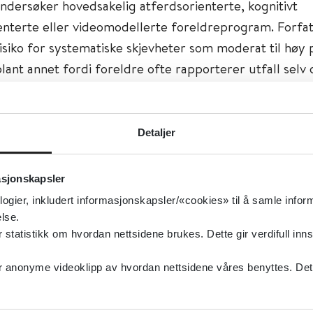
ndersøker hovedsakelig atferdsorienterte, kognitivt
enterte eller videomodellerte foreldreprogram. Forfa
isiko for systematiske skjevheter som moderat til høy 
lant annet fordi foreldre ofte rapporterer utfall selv 
n skjule hvilken behandling familiene får.
e tyder på at gruppebaserte foreldreprogram kan re
Detaljer
osjonelle og atferdsmessige problemer på kort sikt n
apporterer utfallet, men evidensgrunnlaget har lav kva
asjonskapsler
tsanalyser svekker konklusjonen. Oversikten finner en l
logier, inkludert informasjonskapsler/«cookies» til å samle info
i utagerende vansker (externaliserende problemer) 
lse.
å evidensen, mens enkeltstudier gir usikker kunnskap o
tatistikk om hvordan nettsidene brukes. Dette gir verdifull inns
tivitet/oppmerksomhet, innagerende vansker (interna
anonyme videoklipp av hvordan nettsidene våres benyttes. Dette 
 og sosiale ferdigheter.
rapporterer oversikten moderat kvalitet på evidensen fo