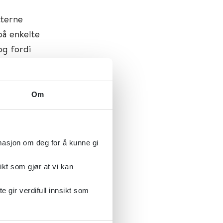
tterne
på enkelte
og fordi
dusere
Om
år
litet og
iten
rmasjon om deg for å kunne gi
med moderat
m effekter
ikt som gjør at vi kan
liserende
gir verdifull innsikt som
r