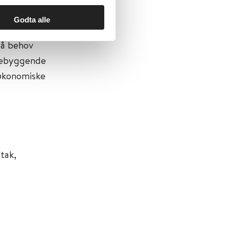
vasjoner
Godta alle
ramslutt.
på behov
orebyggende
 økonomiske
tak,