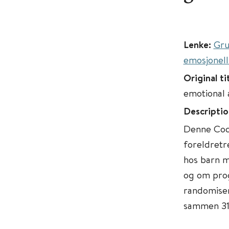
Lenke:
Gru
emosjonell
Original ti
emotional 
Descriptio
Denne Coc
foreldretr
hos barn m
og om prog
randomiser
sammen 316