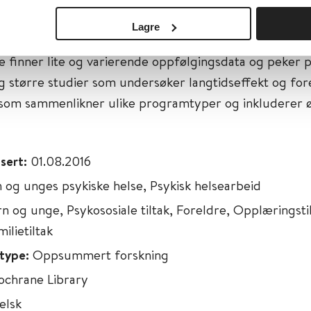
 i samspillet mellom foreldre og barn, målt ved obser
Lagre
mindre negativ atferd og mer positiv atferd etter prog
e finner lite og varierende oppfølgingsdata og peker 
og større studier som undersøker langtidseffekt og f
 som sammenlikner ulike programtyper og inkluderer
isert:
01.08.2016
 og unges psykiske helse, Psykisk helsearbeid
n og unge, Psykososiale tiltak, Foreldre, Opplæringstil
ilietiltak
type:
Oppsummert forskning
ochrane Library
elsk