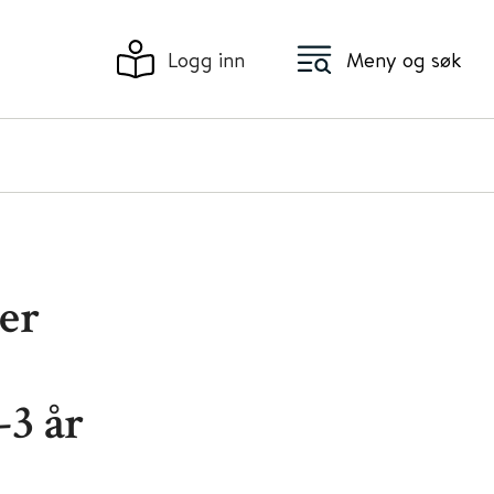
Logg inn
Meny og søk
er
-3 år