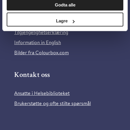
Godta alle
Om Helsebiblioteket
Lagre
Personvern og informasjonskapsler
Tilgjengelighetserklæring
Information in English
Bilder fra Colourbox.com
Kontakt oss
Ansatte i Helsebiblioteket
Brukerstøtte og ofte stilte spørsmål