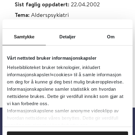
Sist faglig oppdatert:
22.04.2002
Tema:
Alderspsykiatri
Emner:
Legemidler, Demens, Agitasjon
Dokumenttype:
Oppsummert forskning
Samtykke
Detaljer
Om
Utgiver:
Cochrane Library
Språk:
Engelsk
Vårt nettsted bruker informasjonskapsler
Helsebiblioteket bruker teknologier, inkludert
informasjonskapsler/«cookies» til å samle informasjon
om deg for å kunne gi deg best mulig brukeropplevelse.
Informasjonskapslene samler statistikk om hvordan
nettsidene brukes. Dette gir verdifull innsikt som gjør at
vi kan forbedre oss.
Informasjonskapslene samler anonyme videoklipp av
hvordan nettsidene våres benyttes. Dette gir verdifull
innsikt som gjør at vi kan forbedre oss.
Om oss