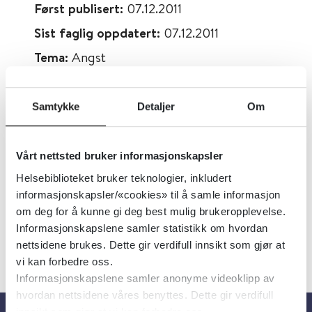
Først publisert:
07.12.2011
Sist faglig oppdatert:
07.12.2011
Tema:
Angst
Emner:
Psykoterapi, Kropp og sinn,
Kvinner, Angst, Kjønn og seksualitet
Samtykke
Detaljer
Om
Dokumenttype:
Oppsummert forskning
Utgiver:
Cochrane Library
Vårt nettsted bruker informasjonskapsler
Språk:
Engelsk
Helsebiblioteket bruker teknologier, inkludert
informasjonskapsler/«cookies» til å samle informasjon
om deg for å kunne gi deg best mulig brukeropplevelse.
Informasjonskapslene samler statistikk om hvordan
nettsidene brukes. Dette gir verdifull innsikt som gjør at
vi kan forbedre oss.
Informasjonskapslene samler anonyme videoklipp av
hvordan nettsidene våres benyttes. Dette gir verdifull
innsikt som gjør at vi kan forbedre oss.