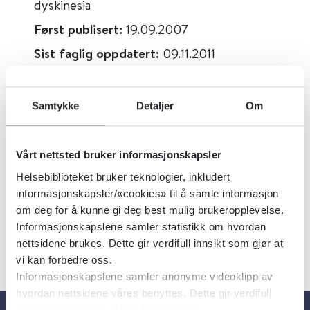
dyskinesia
Først publisert:
19.09.2007
Sist faglig oppdatert:
09.11.2011
Tema:
Schizofreni og psykose
Emner:
Legemidler, Bivirkninger
Samtykke
Detaljer
Om
Dokumenttype:
Oppsummert forskning
Utgiver:
Cochrane Library
Vårt nettsted bruker informasjonskapsler
Språk:
Engelsk
Helsebiblioteket bruker teknologier, inkludert
informasjonskapsler/«cookies» til å samle informasjon
om deg for å kunne gi deg best mulig brukeropplevelse.
Informasjonskapslene samler statistikk om hvordan
nettsidene brukes. Dette gir verdifull innsikt som gjør at
vi kan forbedre oss.
Informasjonskapslene samler anonyme videoklipp av
hvordan nettsidene våres benyttes. Dette gir verdifull
innsikt som gjør at vi kan forbedre oss.