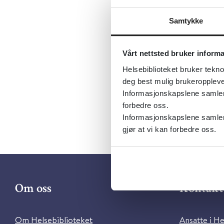
Tema:
Emner:
Alt
Samtykke
Dokument
Utgiver:
C
Vårt nettsted bruker inform
Språk:
Eng
Helsebiblioteket bruker tekno
deg best mulig brukeroppleve
Informasjonskapslene samler s
forbedre oss.
Informasjonskapslene samler 
gjør at vi kan forbedre oss.
Om oss
Kontakt 
Om Helsebiblioteket
Ansatte i He