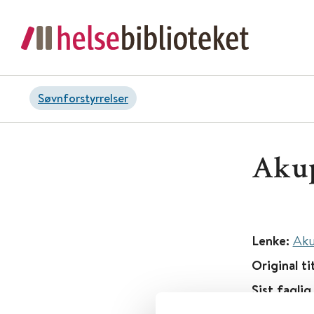
Søvnforstyrrelser
Akup
Lenke:
Aku
Original ti
Sist fagli
Søvn