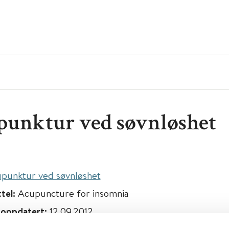
unktur ved søvnløshet
punktur ved søvnløshet
ttel:
Acupuncture for insomnia
g oppdatert:
12.09.2012
forstyrrelser