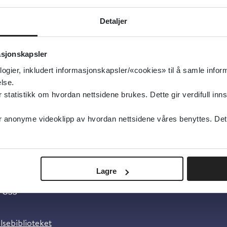
ernativ behandling
Detaljer
type:
Oppsummert forskning
ochrane Library
asjonskapsler
elsk
logier, inkludert informasjonskapsler/«cookies» til å samle info
lse.
tatistikk om hvordan nettsidene brukes. Dette gir verdifull inns
anonyme videoklipp av hvordan nettsidene våres benyttes. Dette 
Lagre
oss
lsebiblioteket