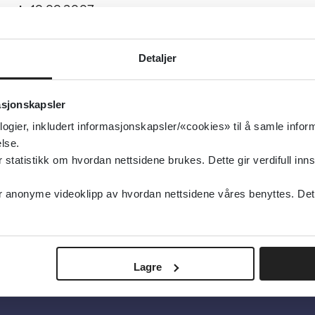
isert:
19.09.2007
g oppdatert:
14.11.2012
zofreni og psykose
Detaljer
ipsykotika, Schizofreni og psykose
asjonskapsler
type:
Oppsummert forskning
logier, inkludert informasjonskapsler/«cookies» til å samle info
ochrane Library
lse.
elsk
tatistikk om hvordan nettsidene brukes. Dette gir verdifull inns
anonyme videoklipp av hvordan nettsidene våres benyttes. Dette 
Lagre