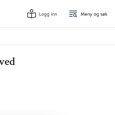
Logg inn
Meny og søk
ved