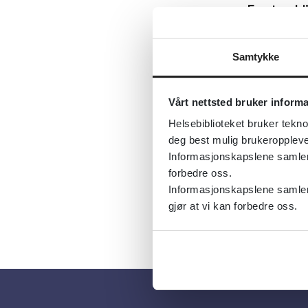
Først publ
Sist fagli
Tema:
Schi
Samtykke
Emner:
Ant
Vårt nettsted bruker inform
Dokument
Helsebiblioteket bruker tekno
Utgiver:
C
deg best mulig brukeroppleve
Språk:
Eng
Informasjonskapslene samler s
forbedre oss.
Informasjonskapslene samler 
gjør at vi kan forbedre oss.