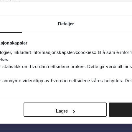
scarriage
g oppdatert:
14.03.2012
oterapi, Kjønn og seksualitet, Kropp og sinn
Detaljer
koterapi, Kropp og sinn, Kjønn og seksualitet
type:
Oppsummert forskning
asjonskapsler
logier, inkludert informasjonskapsler/«cookies» til å samle info
ochrane Library
lse.
elsk
tatistikk om hvordan nettsidene brukes. Dette gir verdifull inns
anonyme videoklipp av hvordan nettsidene våres benyttes. Dette 
Lagre