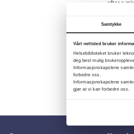
after a mi
Sist fagli
Tema:
Psyk
Samtykke
Emner:
Psy
Dokument
Vårt nettsted bruker inform
Helsebiblioteket bruker tekno
Utgiver:
C
deg best mulig brukeroppleve
Språk:
Eng
Informasjonskapslene samler s
forbedre oss.
Informasjonskapslene samler 
gjør at vi kan forbedre oss.