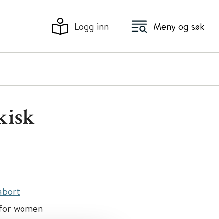
Logg inn
Meny og søk
kisk
abort
g for women