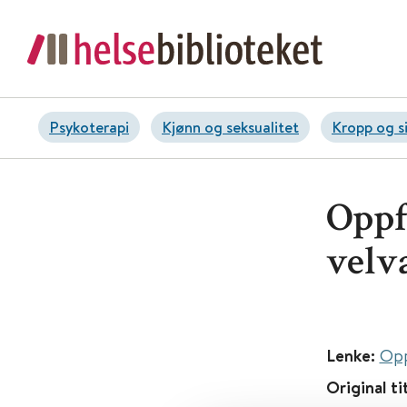
Psykoterapi
Kjønn og seksualitet
Kropp og s
Oppf
velv
Lenke:
Opp
Original ti