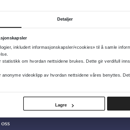
g oppdatert:
28.08.2013
zofreni og psykose, Akuttpsykiatri
Detaljer
ttpsykiatri, Schizofreni og psykose
type:
Oppsummert forskning
asjonskapsler
ochrane Library
logier, inkludert informasjonskapsler/«cookies» til å samle info
elsk
lse.
tatistikk om hvordan nettsidene brukes. Dette gir verdifull inns
anonyme videoklipp av hvordan nettsidene våres benyttes. Dette 
Lagre
oss