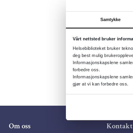
Sist fagli
Tema:
Schi
Samtykke
Emner:
Aku
Dokument
Vårt nettsted bruker inform
Utgiver:
C
Helsebiblioteket bruker tekno
Språk:
Eng
deg best mulig brukeroppleve
Informasjonskapslene samler s
forbedre oss.
Informasjonskapslene samler 
gjør at vi kan forbedre oss.
Om oss
Kontakt 