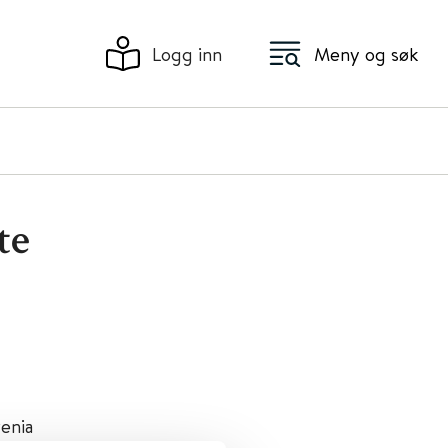
Logg inn
Meny og søk
te
enia