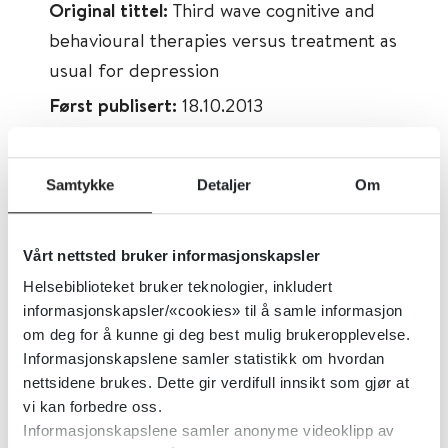
Original tittel:
Third wave cognitive and
behavioural therapies versus treatment as
usual for depression
Først publisert:
18.10.2013
Sist faglig oppdatert:
18.10.2013
Tema:
Depresjon og mani, Psykoterapi
Samtykke
Detaljer
Om
Emner:
Psykoterapi, Depresjon og mani
Dokumenttype:
Oppsummert forskning
Vårt nettsted bruker informasjonskapsler
Utgiver:
Cochrane Library
Helsebiblioteket bruker teknologier, inkludert
Språk:
Engelsk
informasjonskapsler/«cookies» til å samle informasjon
om deg for å kunne gi deg best mulig brukeropplevelse.
Informasjonskapslene samler statistikk om hvordan
nettsidene brukes. Dette gir verdifull innsikt som gjør at
vi kan forbedre oss.
Informasjonskapslene samler anonyme videoklipp av