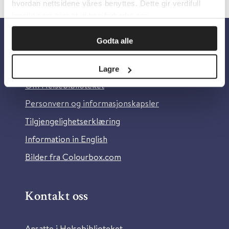
hvordan nettsidene våres benyttes. Dette gir verdifull
innsikt som gjør at vi kan forbedre oss.
Godta alle
Om oss
Lagre
Om Helsebiblioteket
Personvern og informasjonskapsler
Tilgjengelighetserklæring
Information in English
Bilder fra Colourbox.com
Kontakt oss
Ansatte i Helsebiblioteket