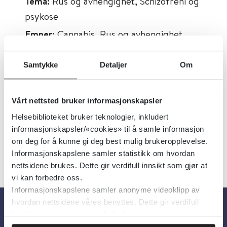
Tema:
Rus og avhengighet, Schizofreni og
psykose
Emner:
Cannabis, Rus og avhengighet,
Schizofreni og psykose
Dokumenttype:
Oppsummert forskning
Samtykke
Detaljer
Om
Utgiver:
Cochrane Library
Språk:
Engelsk
Vårt nettsted bruker informasjonskapsler
Helsebiblioteket bruker teknologier, inkludert
informasjonskapsler/«cookies» til å samle informasjon
om deg for å kunne gi deg best mulig brukeropplevelse.
Informasjonskapslene samler statistikk om hvordan
nettsidene brukes. Dette gir verdifull innsikt som gjør at
vi kan forbedre oss.
Informasjonskapslene samler anonyme videoklipp av
hvordan nettsidene våres benyttes. Dette gir verdifull
innsikt som gjør at vi kan forbedre oss.
Om oss