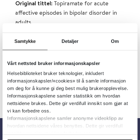
Original tittel:
Topiramate for acute
affective episodes in bipolar disorder in
adults
Først publisert:
03.09.2016
Samtykke
Detaljer
Om
Tema:
Depresjon og mani, Akuttpsykiatri
Emner:
Akuttpsykiatri, Depresjon og mani
Vårt nettsted bruker informasjonskapsler
Språk:
Norsk
Helsebiblioteket bruker teknologier, inkludert
informasjonskapsler/«cookies» til å samle informasjon
om deg for å kunne gi deg best mulig brukeropplevelse.
Informasjonskapslene samler statistikk om hvordan
nettsidene brukes. Dette gir verdifull innsikt som gjør at
vi kan forbedre oss.
Informasjonskapslene samler anonyme videoklipp av
hvordan nettsidene våres benyttes. Dette gir verdifull
innsikt som gjør at vi kan forbedre oss.