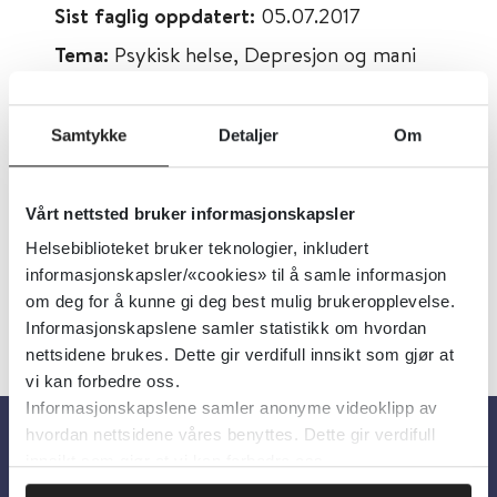
Sist faglig oppdatert:
05.07.2017
Tema:
Psykisk helse, Depresjon og mani
Emner:
Depresjon og mani
Dokumenttype:
Oppsummert forskning
Samtykke
Detaljer
Om
Utgiver:
Cochrane Library
Språk:
Engelsk
Vårt nettsted bruker informasjonskapsler
Helsebiblioteket bruker teknologier, inkludert
informasjonskapsler/«cookies» til å samle informasjon
om deg for å kunne gi deg best mulig brukeropplevelse.
Informasjonskapslene samler statistikk om hvordan
nettsidene brukes. Dette gir verdifull innsikt som gjør at
vi kan forbedre oss.
Informasjonskapslene samler anonyme videoklipp av
hvordan nettsidene våres benyttes. Dette gir verdifull
innsikt som gjør at vi kan forbedre oss.
Om oss