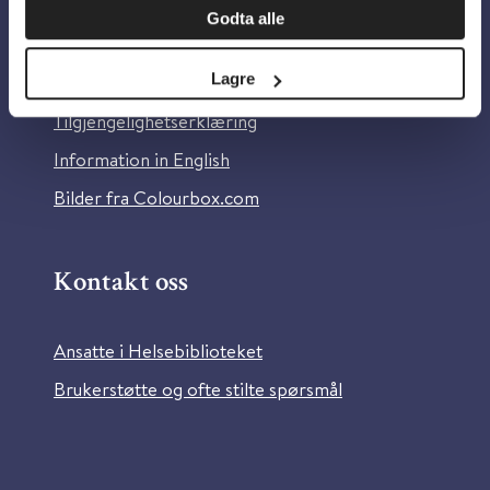
Godta alle
Om Helsebiblioteket
Lagre
Personvern og informasjonskapsler
Tilgjengelighetserklæring
Information in English
Bilder fra Colourbox.com
Kontakt oss
Ansatte i Helsebiblioteket
Brukerstøtte og ofte stilte spørsmål