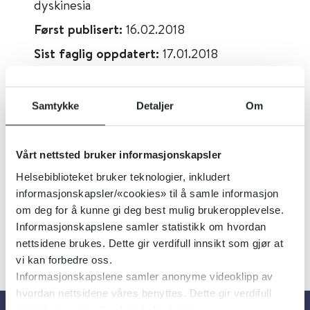
dyskinesia
Først publisert:
16.02.2018
Sist faglig oppdatert:
17.01.2018
Tema:
Schizofreni og psykose
Emner:
Legemidler, Bivirkninger
Samtykke
Detaljer
Om
Dokumenttype:
Oppsummert forskning
Utgiver:
Cochrane Library
Vårt nettsted bruker informasjonskapsler
Språk:
Engelsk
Helsebiblioteket bruker teknologier, inkludert
informasjonskapsler/«cookies» til å samle informasjon
om deg for å kunne gi deg best mulig brukeropplevelse.
Informasjonskapslene samler statistikk om hvordan
nettsidene brukes. Dette gir verdifull innsikt som gjør at
vi kan forbedre oss.
Informasjonskapslene samler anonyme videoklipp av
hvordan nettsidene våres benyttes. Dette gir verdifull
innsikt som gjør at vi kan forbedre oss.