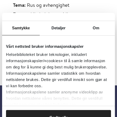
Tema:
Rus og avhengighet
Emner:
Alkohol, Legemidler
Dokumenttype:
Oppsummert forskning
Samtykke
Detaljer
Om
Utgiver:
Cochrane Library
Språk:
Engelsk
Vårt nettsted bruker informasjonskapsler
Helsebiblioteket bruker teknologier, inkludert
informasjonskapsler/«cookies» til å samle informasjon
om deg for å kunne gi deg best mulig brukeropplevelse.
Informasjonskapslene samler statistikk om hvordan
nettsidene brukes. Dette gir verdifull innsikt som gjør at
vi kan forbedre oss.
Informasjonskapslene samler anonyme videoklipp av
hvordan nettsidene våres benyttes. Dette gir verdifull
Om oss
innsikt som gjør at vi kan forbedre oss.