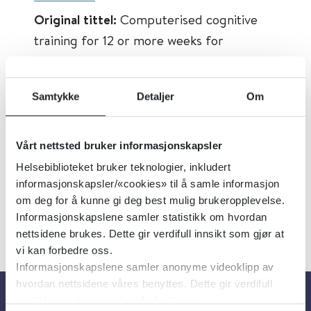
Original tittel:
Computerised cognitive
training for 12 or more weeks for
maintaining cognitive function in
cognitively healthy people in late life
Samtykke
Detaljer
Om
Først publisert:
05.05.2020
Sist faglig oppdatert:
05.05.2020
Vårt nettsted bruker informasjonskapsler
Språk:
Norsk
Helsebiblioteket bruker teknologier, inkludert
informasjonskapsler/«cookies» til å samle informasjon
om deg for å kunne gi deg best mulig brukeropplevelse.
Informasjonskapslene samler statistikk om hvordan
nettsidene brukes. Dette gir verdifull innsikt som gjør at
vi kan forbedre oss.
Informasjonskapslene samler anonyme videoklipp av
hvordan nettsidene våres benyttes. Dette gir verdifull
innsikt som gjør at vi kan forbedre oss.