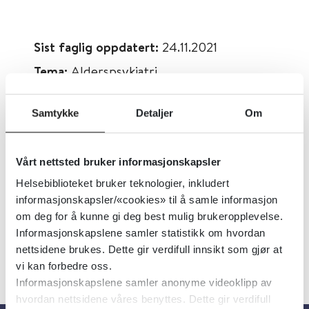
Sist faglig oppdatert:
24.11.2021
Tema:
Alderspsykiatri
Emner:
Kosttilskudd, Demens,
Samtykke
Detaljer
Om
Forebygging
Dokumenttype:
Oppsummert forskning
Utgiver:
Cochrane Library
Vårt nettsted bruker informasjonskapsler
Helsebiblioteket bruker teknologier, inkludert
Språk:
Engelsk
informasjonskapsler/«cookies» til å samle informasjon
om deg for å kunne gi deg best mulig brukeropplevelse.
Informasjonskapslene samler statistikk om hvordan
nettsidene brukes. Dette gir verdifull innsikt som gjør at
vi kan forbedre oss.
Informasjonskapslene samler anonyme videoklipp av
hvordan nettsidene våres benyttes. Dette gir verdifull