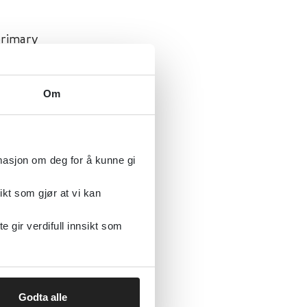
primary
Om
rmasjon om deg for å kunne gi
ikt som gjør at vi kan
gir verdifull innsikt som
Godta alle