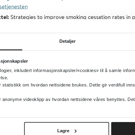
setjenesten
ttel:
Strategies to improve smoking cessation rates in 
isert:
06.09.2021
Detaljer
g oppdatert:
06.09.2021
 og avhengighet
asjonskapsler
bakk
logier, inkludert informasjonskapsler/«cookies» til å samle info
type:
Oppsummert forskning
lse.
tatistikk om hvordan nettsidene brukes. Dette gir verdifull inns
ochrane Library
elsk
anonyme videoklipp av hvordan nettsidene våres benyttes. Dette 
Lagre