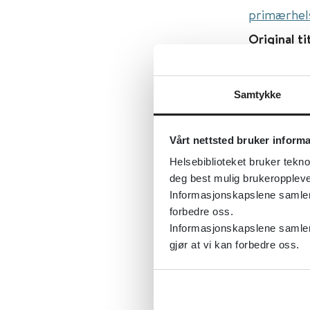
primærhel
Original ti
care
Først publ
Samtykke
Sist fagli
Tema:
Rus
Vårt nettsted bruker inform
Emner:
To
Helsebiblioteket bruker tekno
Dokument
deg best mulig brukeroppleve
Informasjonskapslene samler s
Utgiver:
C
forbedre oss.
Språk:
Eng
Informasjonskapslene samler 
gjør at vi kan forbedre oss.