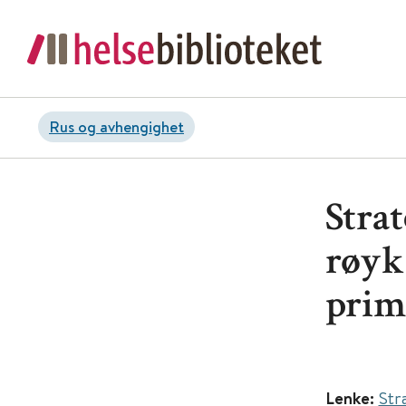
Rus og avhengighet
Strat
røyke
prim
Lenke:
Str