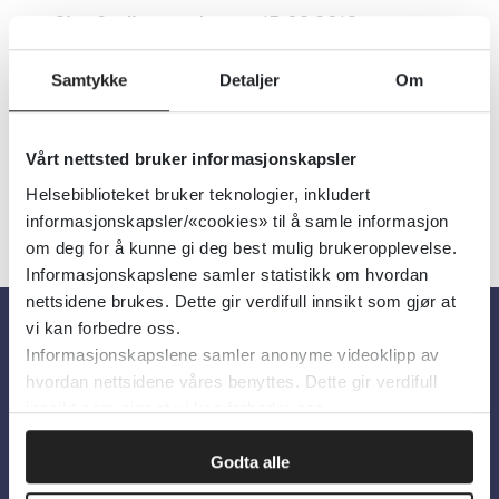
Sist faglig oppdatert:
15.02.2018
Emner:
Flyktninger og innvandrere
Samtykke
Detaljer
Om
Språk:
Norsk
Vårt nettsted bruker informasjonskapsler
Helsebiblioteket bruker teknologier, inkludert
informasjonskapsler/«cookies» til å samle informasjon
om deg for å kunne gi deg best mulig brukeropplevelse.
Informasjonskapslene samler statistikk om hvordan
nettsidene brukes. Dette gir verdifull innsikt som gjør at
vi kan forbedre oss.
Informasjonskapslene samler anonyme videoklipp av
Om oss
hvordan nettsidene våres benyttes. Dette gir verdifull
innsikt som gjør at vi kan forbedre oss.
Om Helsebiblioteket
Godta alle
Personvern og informasjonskapsler