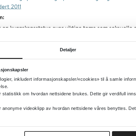
dert 2011
n:
r en kunnskapsstatus over viktige tema som seksuelle o
PTSD, behandling, barn som vitner med mer.
Detaljer
isert:
11.10.2007
g oppdatert:
24.05.2018
asjonskapsler
isk helse, Traumer, stress og overgrep
logier, inkludert informasjonskapsler/«cookies» til å samle info
rn og unge, Seksuelle overgrep
lse.
tatistikk om hvordan nettsidene brukes. Dette gir verdifull inns
type:
Oppsummert forskning, Rapporter
asjonalt kunnskapssenter om vold og traumatisk stress
anonyme videoklipp av hvordan nettsidene våres benyttes. Dette 
sk