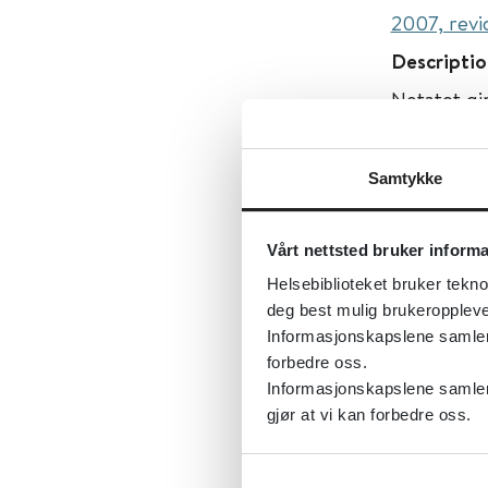
2007, revi
Descriptio
Notatet gi
overgrep, 
Samtykke
Først publ
Sist fagli
Vårt nettsted bruker inform
Tema:
Psyk
Helsebiblioteket bruker tekno
Emner:
Ba
deg best mulig brukeroppleve
Informasjonskapslene samler s
Dokument
forbedre oss.
Utgiver:
N
Informasjonskapslene samler 
gjør at vi kan forbedre oss.
Språk:
Nor