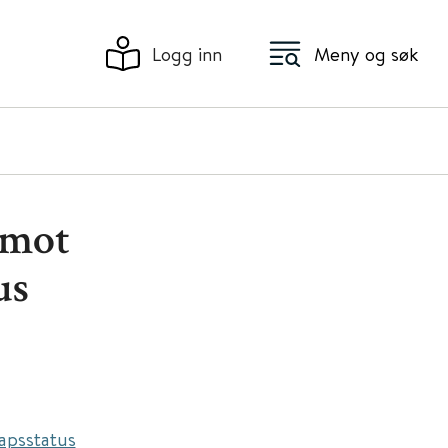
Logg inn
Meny og søk
 mot
us
apsstatus