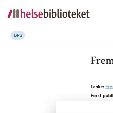
DPS
Frem
Lenke:
Fre
Først publ
Tema:
DPS
Or