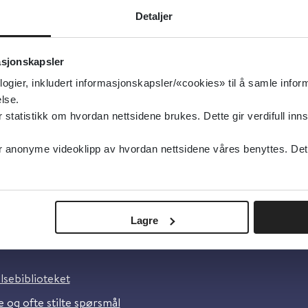
Detaljer
type:
Rapporter
else Bergen
asjonskapsler
sk
logier, inkludert informasjonskapsler/«cookies» til å samle info
lse.
tatistikk om hvordan nettsidene brukes. Dette gir verdifull inns
anonyme videoklipp av hvordan nettsidene våres benyttes. Dette 
Lagre
oss
lsebiblioteket
 og ofte stilte spørsmål