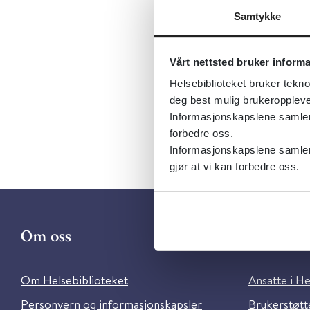
Emner:
Samtykke
Dokument
Utgiver:
H
Vårt nettsted bruker inform
Språk:
Nor
Helsebiblioteket bruker tekno
deg best mulig brukeroppleve
Informasjonskapslene samler s
forbedre oss.
Informasjonskapslene samler 
gjør at vi kan forbedre oss.
Om oss
Kontakt 
Om Helsebiblioteket
Ansatte i He
Personvern og informasjonskapsler
Brukerstøtte