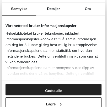
Norsk oversettelse ved Heike Eichele
Samtykke
Detaljer
Om
(2022), Regionalt fagmiljø for autisme,
ADHD og Tourettes syndrom Helse Vest,
Vårt nettsted bruker informasjonskapsler
etter tillatelse fra Rachel Bryant-Waugh.
Helsebiblioteket bruker teknologier, inkludert
Oversettelsesprosessen innebar
informasjonskapsler/«cookies» til å samle informasjon
oversettelse til norsk, tilbakeoversettelse
om deg for å kunne gi deg best mulig brukeropplevelse.
til originalspråket og kontroll av
Informasjonskapslene samler statistikk om hvordan
nettsidene brukes. Dette gir verdifull innsikt som gjør at
oversettelsesprosedyre gjennom en
vi kan forbedre oss.
lisensiert oversetter.
Informasjonskapslene samler anonyme videoklipp av
hvordan nettsidene våres benyttes. Dette gir verdifull
Først publisert:
01.07.2022
innsikt som gjør at vi kan forbedre oss.
Tema:
Psykisk helse, Spiseforstyrrelser
Godta alle
Emner:
Spiseforstyrrelser
Dokumenttype:
Verktøy
Lagre