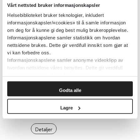
Vårt nettsted bruker informasjonskapsler
Detaljer
Helsebiblioteket bruker teknologier, inkludert
informasjonskapsler/«cookies» til å samle informasjon
om deg for å kunne gi deg best mulig brukeropplevelse.
DAWBA - Vurdering av utvikling og
Informasjonskapslene samler statistikk om hvordan
nettsidene brukes. Dette gir verdifull innsikt som gjør at
trivsel - Intervju med 11-17 åringer
vi kan forbedre oss.
20.01.2026
Informasjonskapslene samler anonyme videoklipp av
hvordan nettsidene våres benyttes. Dette gir verdifull
Detaljer
innsikt som gjør at vi kan forbedre oss.
Godta alle
DAWBA - Vurdering av utvikling og
trivsel - Foreldreintervju
Lagre
20.01.2026
Detaljer