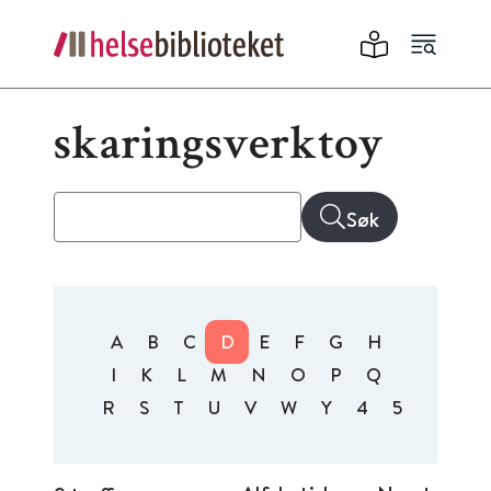
skaringsverktoy
Søk
A
B
C
D
E
F
G
H
I
K
L
M
N
O
P
Q
R
S
T
U
V
W
Y
4
5