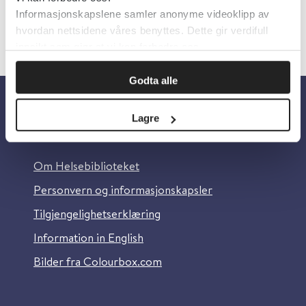
Informasjonskapslene samler anonyme videoklipp av
hvordan nettsidene våres benyttes. Dette gir verdifull
innsikt som gjør at vi kan forbedre oss.
Godta alle
Lagre
Om oss
Om Helsebiblioteket
Personvern og informasjonskapsler
Tilgjengelighetserklæring
Information in English
Bilder fra Colourbox.com