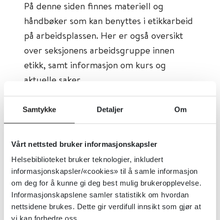
På denne siden finnes materiell og
håndbøker som kan benyttes i etikkarbeid
på arbeidsplassen. Her er også oversikt
over seksjonens arbeidsgruppe innen
etikk, samt informasjon om kurs og
aktuelle saker.
Først publisert:
16.11.2009
Samtykke
Detaljer
Om
Sist faglig oppdatert:
02.10.2018
Tema:
Etikk
Vårt nettsted bruker informasjonskapsler
Emner:
Etikk
Helsebiblioteket bruker teknologier, inkludert
informasjonskapsler/«cookies» til å samle informasjon
Utgiver:
Fagforbundet
om deg for å kunne gi deg best mulig brukeropplevelse.
Språk:
Norsk
Informasjonskapslene samler statistikk om hvordan
nettsidene brukes. Dette gir verdifull innsikt som gjør at
vi kan forbedre oss.