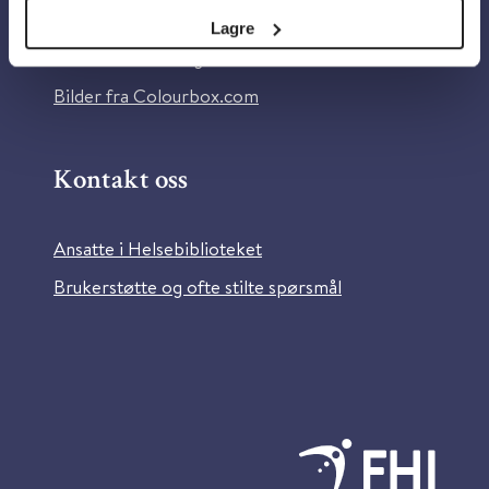
Tilgjengelighetserklæring
Lagre
Information in English
Bilder fra Colourbox.com
Kontakt oss
Ansatte i Helsebiblioteket
Brukerstøtte og ofte stilte spørsmål