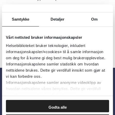
Utgiver:
Helsedirektoratet
Språk:
Norsk
Samtykke
Detaljer
Om
Metabeskrivelse:
Assistert befruktning
Vårt nettsted bruker informasjonskapsler
Helsebiblioteket bruker teknologier, inkludert
informasjonskapsler/«cookies» til å samle informasjon
om deg for å kunne gi deg best mulig brukeropplevelse.
Informasjonskapslene samler statistikk om hvordan
nettsidene brukes. Dette gir verdifull innsikt som gjør at
vi kan forbedre oss.
Informasjonskapslene samler anonyme videoklipp av
Om oss
hvordan nettsidene våres benyttes. Dette gir verdifull
innsikt som gjør at vi kan forbedre oss.
Om Helsebiblioteket
Godta alle
Personvern og informasjonskapsler