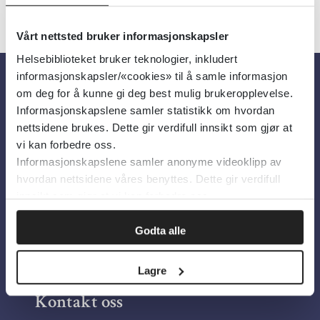
Vårt nettsted bruker informasjonskapsler
Helsebiblioteket bruker teknologier, inkludert
informasjonskapsler/«cookies» til å samle informasjon
om deg for å kunne gi deg best mulig brukeropplevelse.
Om oss
Informasjonskapslene samler statistikk om hvordan
nettsidene brukes. Dette gir verdifull innsikt som gjør at
vi kan forbedre oss.
Om Helsebiblioteket
Informasjonskapslene samler anonyme videoklipp av
Personvern og informasjonskapsler
hvordan nettsidene våres benyttes. Dette gir verdifull
Tilgjengelighetserklæring
innsikt som gjør at vi kan forbedre oss.
Information in English
Godta alle
Bilder fra Colourbox.com
Lagre
Kontakt oss