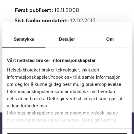
Først publisert:
18.11.2008
Sist faglig oppdatert:
12.02.2016
Tema:
Laboratoriemedisin
Samtykke
Detaljer
Om
Dokumenttype:
Veiledere
Utgiver:
St Olavs Hospital
Vårt nettsted bruker informasjonskapsler
Språk:
Norsk
Helsebiblioteket bruker teknologier, inkludert
informasjonskapsler/«cookies» til å samle informasjon
om deg for å kunne gi deg best mulig brukeropplevelse.
Informasjonskapslene samler statistikk om hvordan
nettsidene brukes. Dette gir verdifull innsikt som gjør at
vi kan forbedre oss.
Informasjonskapslene samler anonyme videoklipp av
hvordan nettsidene våres benyttes. Dette gir verdifull
innsikt som gjør at vi kan forbedre oss.
Om oss