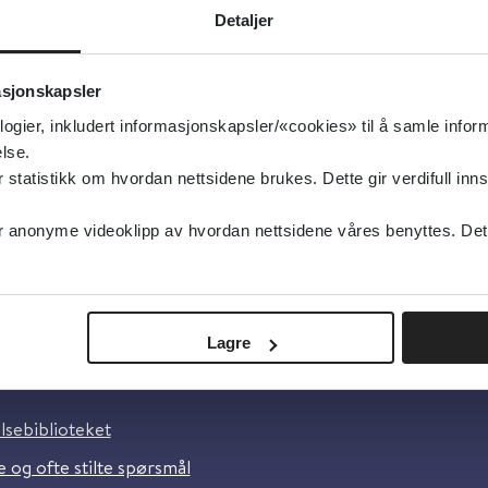
Detaljer
isert:
14.02.2020
g oppdatert:
14.02.2020
asjonskapsler
sk
logier, inkludert informasjonskapsler/«cookies» til å samle info
lse.
tatistikk om hvordan nettsidene brukes. Dette gir verdifull inns
anonyme videoklipp av hvordan nettsidene våres benyttes. Dette 
Lagre
oss
lsebiblioteket
 og ofte stilte spørsmål