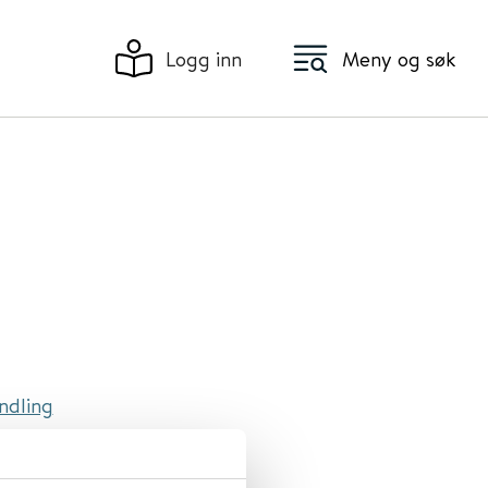
Logg inn
Meny og søk
ndling
d