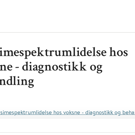
imespektrumlidelse hos
ne - diagnostikk og
ndling
simespektrumlidelse hos voksne - diagnostikk og beha
ttel:
Autism spectrum disorder in adults: diagnosis an
nt