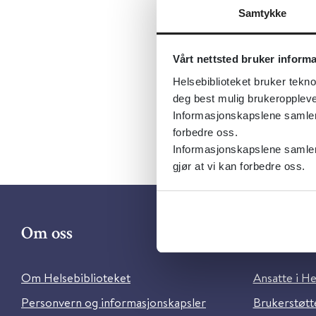
Samtykke
Først publ
Sist fagli
Vårt nettsted bruker inform
Språk:
Nor
Helsebiblioteket bruker tekno
deg best mulig brukeroppleve
Informasjonskapslene samler s
forbedre oss.
Informasjonskapslene samler 
gjør at vi kan forbedre oss.
Om oss
Kontakt 
Om Helsebiblioteket
Ansatte i He
Personvern og informasjonskapsler
Brukerstøtte