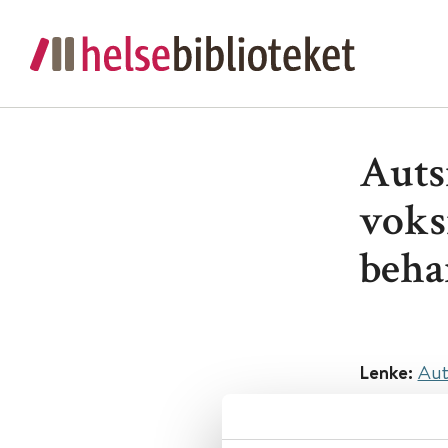
Auts
voks
beha
Lenke:
Aut
Original ti
manageme