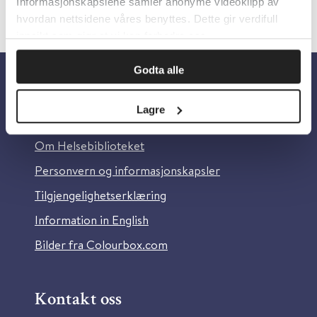
Informasjonskapslene samler anonyme videoklipp av
hvordan nettsidene våres benyttes. Dette gir verdifull
innsikt som gjør at vi kan forbedre oss.
Godta alle
Om oss
Lagre
Om Helsebiblioteket
Personvern og informasjonskapsler
Tilgjengelighetserklæring
Information in English
Bilder fra Colourbox.com
Kontakt oss