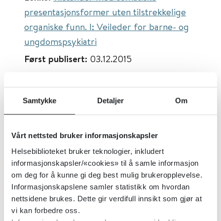
presentasjonsformer uten tilstrekkelige
organiske funn. I: Veileder for barne- og
ungdomspsykiatri
Først publisert:
03.12.2015
Sist faglig oppdatert:
14.06.2021
Tema:
Barn og unges psykiske helse,
Samtykke
Detaljer
Om
Kropp og sinn
Dokumenttype:
Retningslinjer
Vårt nettsted bruker informasjonskapsler
Utgiver:
Norsk barne- og
Helsebiblioteket bruker teknologier, inkludert
ungdomspsykiatrisk forening
informasjonskapsler/«cookies» til å samle informasjon
Språk:
Norsk
om deg for å kunne gi deg best mulig brukeropplevelse.
Informasjonskapslene samler statistikk om hvordan
nettsidene brukes. Dette gir verdifull innsikt som gjør at
vi kan forbedre oss.