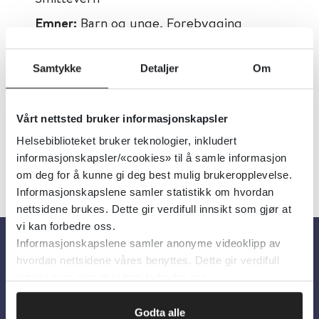
Emner:
Barn og unge, Forebygging
Dokumenttype:
Informasjonsark
Samtykke
Detaljer
Om
Utgiver:
Folkehelseinstituttet (FHI)
Språk:
Norsk
Vårt nettsted bruker informasjonskapsler
Helsebiblioteket bruker teknologier, inkludert
informasjonskapsler/«cookies» til å samle informasjon
om deg for å kunne gi deg best mulig brukeropplevelse.
Informasjonskapslene samler statistikk om hvordan
nettsidene brukes. Dette gir verdifull innsikt som gjør at
vi kan forbedre oss.
Informasjonskapslene samler anonyme videoklipp av
hvordan nettsidene våres benyttes. Dette gir verdifull
Om oss
innsikt som gjør at vi kan forbedre oss.
Om Helsebiblioteket
Godta alle