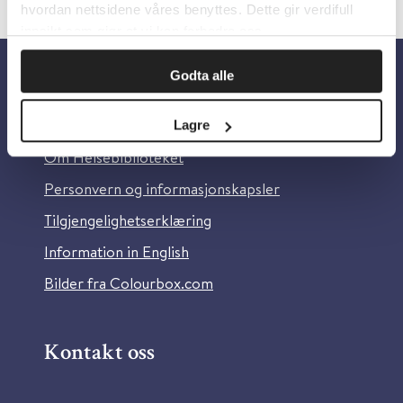
hvordan nettsidene våres benyttes. Dette gir verdifull
innsikt som gjør at vi kan forbedre oss.
Godta alle
Om oss
Lagre
Om Helsebiblioteket
Personvern og informasjonskapsler
Tilgjengelighetserklæring
Information in English
Bilder fra Colourbox.com
Kontakt oss