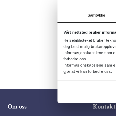
Sist fagli
Tema:
Samf
Samtykke
Emner:
Ba
Dokument
Vårt nettsted bruker inform
Utgiver:
H
Helsebiblioteket bruker tekno
Språk:
Nor
deg best mulig brukeroppleve
Informasjonskapslene samler s
forbedre oss.
Informasjonskapslene samler 
gjør at vi kan forbedre oss.
Om oss
Kontakt 