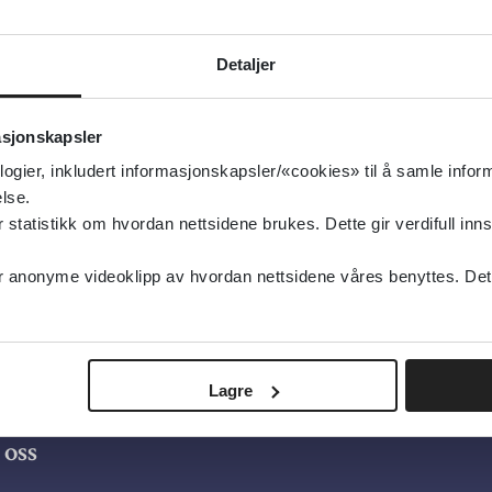
g oppdatert:
unnsmedisin og folkehelse, Kostholdsråd
Detaljer
rn og unge, Kosthold
type:
Informasjonsark
asjonskapsler
elsedirektoratet
logier, inkludert informasjonskapsler/«cookies» til å samle info
sk
lse.
tatistikk om hvordan nettsidene brukes. Dette gir verdifull inns
anonyme videoklipp av hvordan nettsidene våres benyttes. Dette 
Lagre
oss