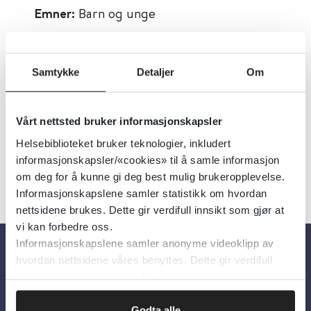
Emner:
Barn og unge
Dokumenttype:
Organisasjoner
Utgiver:
Norsk forum for Bedre Innemiljø
Samtykke
Detaljer
Om
for Barn (NFBIB)
Språk:
Norsk
Vårt nettsted bruker informasjonskapsler
Helsebiblioteket bruker teknologier, inkludert
informasjonskapsler/«cookies» til å samle informasjon
om deg for å kunne gi deg best mulig brukeropplevelse.
Informasjonskapslene samler statistikk om hvordan
nettsidene brukes. Dette gir verdifull innsikt som gjør at
vi kan forbedre oss.
Informasjonskapslene samler anonyme videoklipp av
hvordan nettsidene våres benyttes. Dette gir verdifull
Om oss
innsikt som gjør at vi kan forbedre oss.
Godta alle