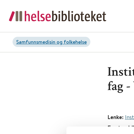
Samfunnsmedisin og folkehelse
Inst
fag -
Lenke:
Ins
Først publ