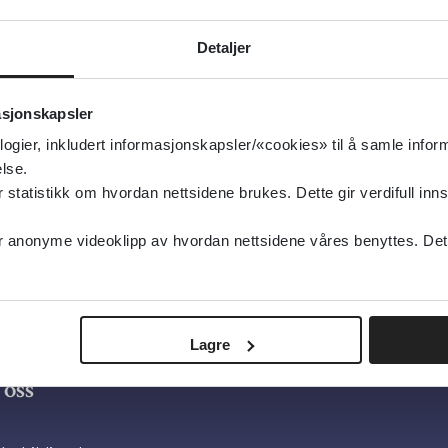
g oppdatert:
16.07.2018
funnsmedisin og folkehelse
Detaljer
type:
Ressurser på nett
asjonskapsler
niversitetet i Bergen
logier, inkludert informasjonskapsler/«cookies» til å samle info
sk
lse.
tatistikk om hvordan nettsidene brukes. Dette gir verdifull inns
anonyme videoklipp av hvordan nettsidene våres benyttes. Dette 
Lagre
oss