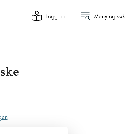
Logg inn
Meny og søk
nske
rgen