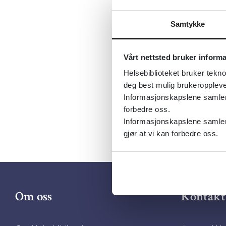
Sist fagli
Tema:
Sam
Samtykke
Dokument
Vårt nettsted bruker inform
Utgiver:
U
Helsebiblioteket bruker tekno
Språk:
Nor
deg best mulig brukeroppleve
Informasjonskapslene samler s
forbedre oss.
Informasjonskapslene samler 
gjør at vi kan forbedre oss.
Om oss
Kontakt 