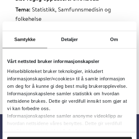
Tema:
Statistikk, Samfunnsmedisin og
folkehelse
Emner:
Helsestatistikk
Dokumenttype:
Rapporter
Samtykke
Detaljer
Om
Utgiver:
Folkehelseinstituttet (FHI)
Språk:
Norsk
Vårt nettsted bruker informasjonskapsler
Helsebiblioteket bruker teknologier, inkludert
informasjonskapsler/«cookies» til å samle informasjon
om deg for å kunne gi deg best mulig brukeropplevelse.
Informasjonskapslene samler statistikk om hvordan
nettsidene brukes. Dette gir verdifull innsikt som gjør at
vi kan forbedre oss.
Informasjonskapslene samler anonyme videoklipp av
hvordan nettsidene våres benyttes. Dette gir verdifull
innsikt som gjør at vi kan forbedre oss.
Om oss