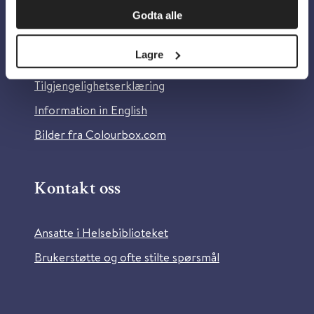
Godta alle
Om Helsebiblioteket
Lagre
Personvern og informasjonskapsler
Tilgjengelighetserklæring
Information in English
Bilder fra Colourbox.com
Kontakt oss
Ansatte i Helsebiblioteket
Brukerstøtte og ofte stilte spørsmål