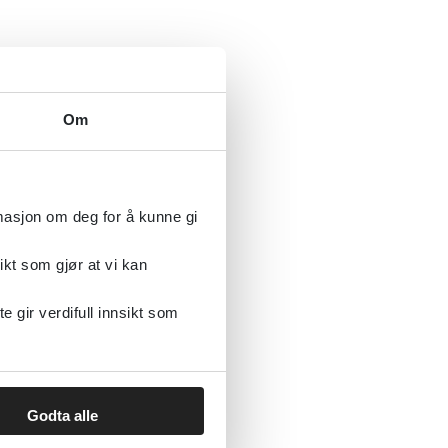
Om
in og
rmasjon om deg for å kunne gi
ikt som gjør at vi kan
gir verdifull innsikt som
Godta alle