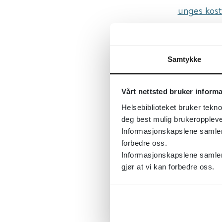
unges kost
Først publ
Sist fagli
Samtykke
Tema:
Hel
folkehelse
Vårt nettsted bruker inform
Emner:
Ba
Helsebiblioteket bruker tekno
Dokument
deg best mulig brukeroppleve
Utgiver:
Fo
Informasjonskapslene samler s
forbedre oss.
Språk:
Nor
Informasjonskapslene samler 
gjør at vi kan forbedre oss.