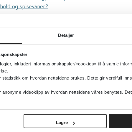
hold og spisevaner?
isert:
24.04.2023
g oppdatert:
24.04.2023
Detaljer
sefremmende og forebyggende tiltak, Samfunnsmedis
asjonskapsler
rn og unge, Kosthold
logier, inkludert informasjonskapsler/«cookies» til å samle info
type:
Rapporter
lse.
lkehelseinstituttet (FHI)
tatistikk om hvordan nettsidene brukes. Dette gir verdifull inns
sk
anonyme videoklipp av hvordan nettsidene våres benyttes. Dette 
Lagre