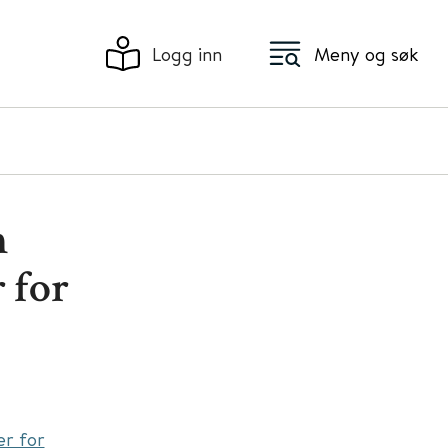
Logg inn
Meny og søk
m
 for
er for