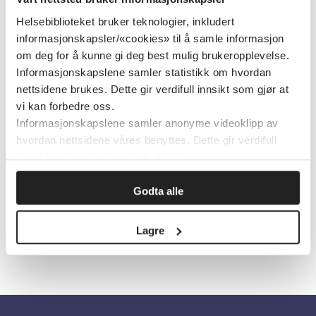
kommunehelsetjenesten,
Helsebiblioteket bruker teknologier, inkludert
Samfunnsmedisin og folkehelse
informasjonskapsler/«cookies» til å samle informasjon
Emner:
Rus og avhengighet
om deg for å kunne gi deg best mulig brukeropplevelse.
Informasjonskapslene samler statistikk om hvordan
Dokumenttype:
Rapporter
nettsidene brukes. Dette gir verdifull innsikt som gjør at
Utgiver:
Nasjonalt kompetansesenter for
vi kan forbedre oss.
Informasjonskapslene samler anonyme videoklipp av
psykisk helsearbeid (NAPHA)
hvordan nettsidene våres benyttes. Dette gir verdifull
Språk:
Norsk
innsikt som gjør at vi kan forbedre oss.
Metabeskrivelse:
rus og avhengighet
Godta alle
Lagre