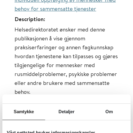
behov for sammensatte tjenester
Description:
Helsedirektoratet ønsker med denne
publikasjonen å vise gjennom
praksiserfaringer og annen fagkunnskap
hvordan tjenestene kan tilpasses og gjøres
tilgjengelige for mennesker med
rusmiddelproblemer, psykiske problemer
eller andre brukere med sammensatte
behov.
Først publisert:
18.08.2014
Samtykke
Detaljer
Om
Sist faglig oppdatert:
23.09.2021
Tema:
Organisasjon og
Vårt nettsted bruker informasjonskapsler