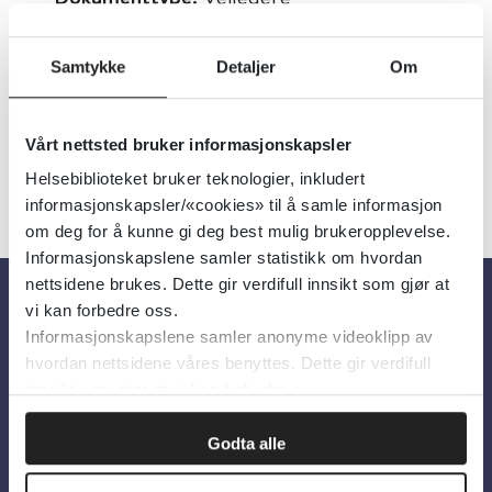
Utgiver:
Miljødirektoratet
Samtykke
Detaljer
Om
Språk:
Norsk
Vårt nettsted bruker informasjonskapsler
Helsebiblioteket bruker teknologier, inkludert
informasjonskapsler/«cookies» til å samle informasjon
om deg for å kunne gi deg best mulig brukeropplevelse.
Informasjonskapslene samler statistikk om hvordan
nettsidene brukes. Dette gir verdifull innsikt som gjør at
vi kan forbedre oss.
Om oss
Informasjonskapslene samler anonyme videoklipp av
hvordan nettsidene våres benyttes. Dette gir verdifull
innsikt som gjør at vi kan forbedre oss.
Om Helsebiblioteket
Personvern og informasjonskapsler
Godta alle
Tilgjengelighetserklæring