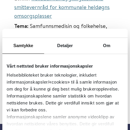
smittevernråd for kommunale heldøgns
omsorgsplasser
Tema:
Samfunnsmedisin og folkehelse,
Smittevern
Emner:
Miljø
Samtykke
Detaljer
Om
Dokumenttype:
Veiledere
Utgiver:
Folkehelseinstituttet (FHI)
Vårt nettsted bruker informasjonskapsler
Språk:
Norsk
Helsebiblioteket bruker teknologier, inkludert
informasjonskapsler/«cookies» til å samle informasjon
om deg for å kunne gi deg best mulig brukeropplevelse.
Informasjonskapslene samler statistikk om hvordan
nettsidene brukes. Dette gir verdifull innsikt som gjør at
vi kan forbedre oss.
Informasjonskapslene samler anonyme videoklipp av
hvordan nettsidene våres benyttes. Dette gir verdifull