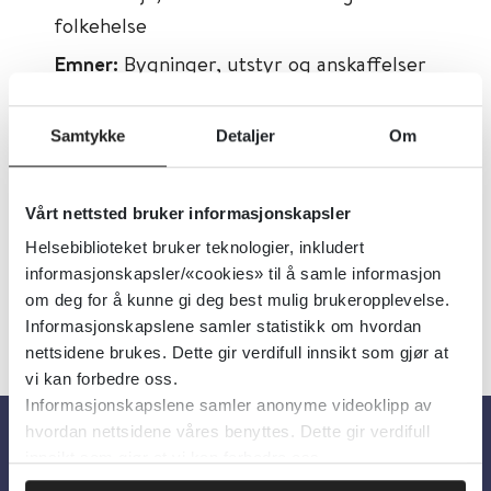
folkehelse
Emner:
Bygninger, utstyr og anskaffelser
Dokumenttype:
Veiledere, Lover og
regler
Samtykke
Detaljer
Om
Utgiver:
Direktoratet for byggkvalitet
Språk:
Norsk
Vårt nettsted bruker informasjonskapsler
Helsebiblioteket bruker teknologier, inkludert
informasjonskapsler/«cookies» til å samle informasjon
om deg for å kunne gi deg best mulig brukeropplevelse.
Informasjonskapslene samler statistikk om hvordan
nettsidene brukes. Dette gir verdifull innsikt som gjør at
vi kan forbedre oss.
Informasjonskapslene samler anonyme videoklipp av
hvordan nettsidene våres benyttes. Dette gir verdifull
innsikt som gjør at vi kan forbedre oss.
Om oss