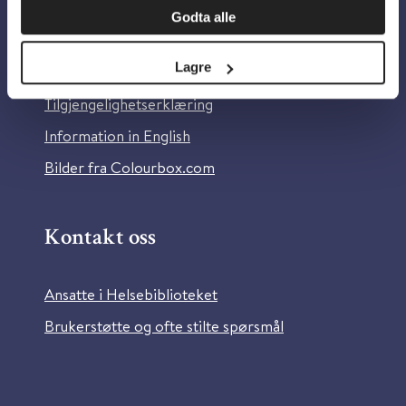
Godta alle
Om Helsebiblioteket
Lagre
Personvern og informasjonskapsler
Tilgjengelighetserklæring
Information in English
Bilder fra Colourbox.com
Kontakt oss
Ansatte i Helsebiblioteket
Brukerstøtte og ofte stilte spørsmål