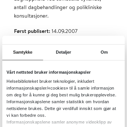
antall dagbehandlinger og polikliniske
konsultasjoner.
Først publisert:
14.09.2007
Sist faglig oppdatert:
27.11.2015
Tema:
Statistikk, Samfunnsmedisin og
Samtykke
Detaljer
Om
folkehelse
Dokumenttype:
Statistikk
Vårt nettsted bruker informasjonskapsler
Utgiver:
Statistisk Sentralbyrå (SSB)
Helsebiblioteket bruker teknologier, inkludert
Språk:
Norsk
informasjonskapsler/«cookies» til å samle informasjon
om deg for å kunne gi deg best mulig brukeropplevelse.
Informasjonskapslene samler statistikk om hvordan
nettsidene brukes. Dette gir verdifull innsikt som gjør at
vi kan forbedre oss.
Informasjonskapslene samler anonyme videoklipp av