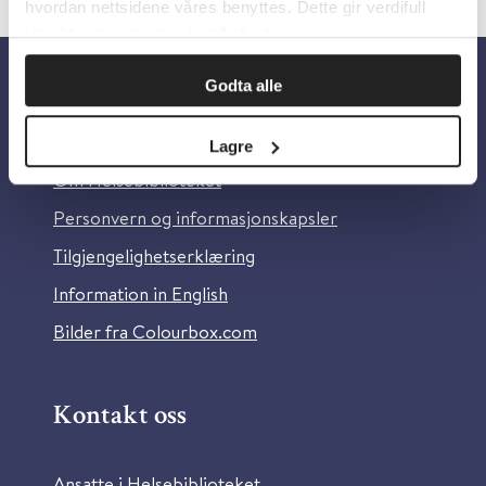
hvordan nettsidene våres benyttes. Dette gir verdifull
innsikt som gjør at vi kan forbedre oss.
Godta alle
Om oss
Lagre
Om Helsebiblioteket
Personvern og informasjonskapsler
Tilgjengelighetserklæring
Information in English
Bilder fra Colourbox.com
Kontakt oss
Ansatte i Helsebiblioteket