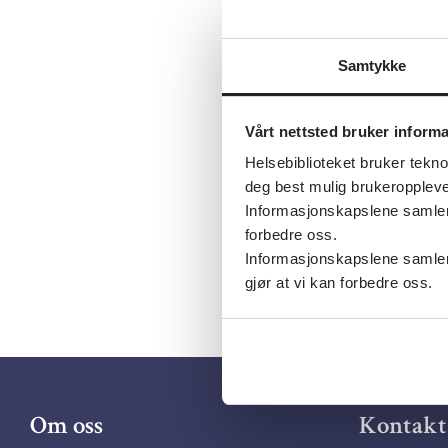
Først publ
Samtykke
Sist fagli
SNOMED-
Vårt nettsted bruker inform
Tema:
Seks
Helsebiblioteket bruker tekno
Språk:
Nor
deg best mulig brukeroppleve
Informasjonskapslene samler s
forbedre oss.
Informasjonskapslene samler 
gjør at vi kan forbedre oss.
Om oss
Kontakt 