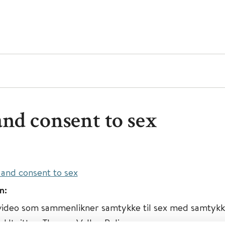
and consent to sex
 and consent to sex
n:
 video som sammenlikner samtykke til sex med samtykke 
. Utgitt av Thames Valley Police.