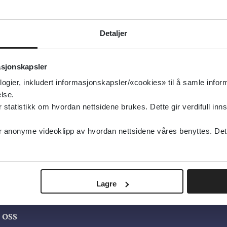
isert:
05.07.2019
Detaljer
g oppdatert:
05.07.2019
CT:
seksuelt misbruk
asjonskapsler
uell helse
logier, inkludert informasjonskapsler/«cookies» til å samle info
sk
lse.
tatistikk om hvordan nettsidene brukes. Dette gir verdifull inns
anonyme videoklipp av hvordan nettsidene våres benyttes. Dette 
Lagre
oss