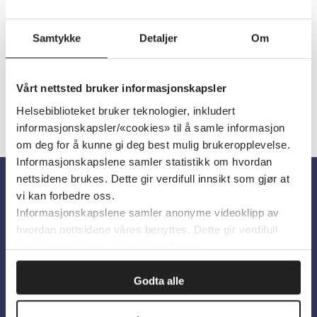
Utgiver:
Oslo Universitetssykehus
Språk:
Norsk
Samtykke
Detaljer
Om
Vårt nettsted bruker informasjonskapsler
Helsebiblioteket bruker teknologier, inkludert
informasjonskapsler/«cookies» til å samle informasjon
om deg for å kunne gi deg best mulig brukeropplevelse.
Informasjonskapslene samler statistikk om hvordan
nettsidene brukes. Dette gir verdifull innsikt som gjør at
vi kan forbedre oss.
Om oss
Informasjonskapslene samler anonyme videoklipp av
hvordan nettsidene våres benyttes. Dette gir verdifull
innsikt som gjør at vi kan forbedre oss.
Om Helsebiblioteket
Personvern og informasjonskapsler
Godta alle
Tilgjengelighetserklæring